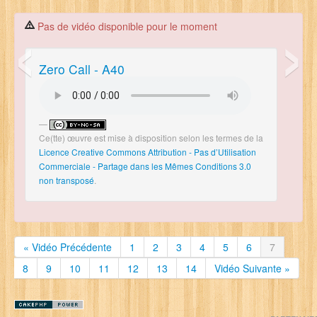
‹
›
Contact
Pas de vidéo disponible pour le moment
Se Connecter
Zero Call - A40
Ce(tte) œuvre est mise à disposition selon les termes de la
Licence Creative Commons Attribution - Pas d’Utilisation
Commerciale - Partage dans les Mêmes Conditions 3.0
non transposé
.
« Vidéo Précédente
1
2
3
4
5
6
7
8
9
10
11
12
13
14
Vidéo Suivante »