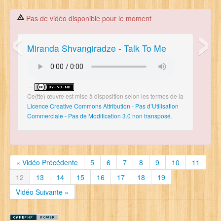
‹
›
Contact
Pas de vidéo disponible pour le moment
Se Connecter
Miranda Shvangiradze - Talk To Me
Ce(tte) œuvre est mise à disposition selon les termes de la
Licence Creative Commons Attribution - Pas d’Utilisation
Commerciale - Pas de Modification 3.0 non transposé
.
« Vidéo Précédente
5
6
7
8
9
10
11
12
13
14
15
16
17
18
19
Vidéo Suivante »