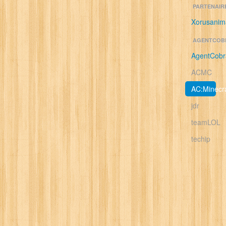
PARTENAIR
Xorusanim
AGENTCOB
AgentCobr
ACMC
AC:Minecra
jdr
teamLOL
techip