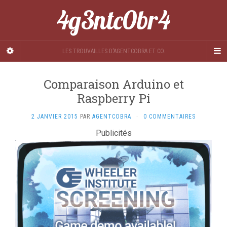
4g3ntc0br4
LES TROUVAILLES D'AGENTCOBRA ET CO.
Comparaison Arduino et
Raspberry Pi
2 JANVIER 2015
PAR
AGENTCOBRA
·
0 COMMENTAIRES
Publicités